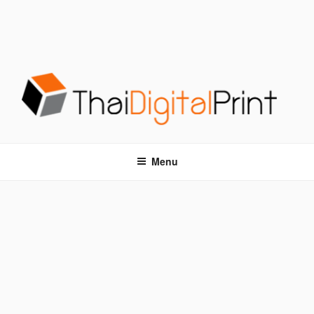
S
k
i
p
t
o
c
o
โรงพิมพ์ด่วน THAIDIGITALPRINT
โรงพิมพ์ดิจิตอล รับพิมพ์งานครบวงจร ไม่มีขั้นต่ำ
n
t
Menu
e
n
t