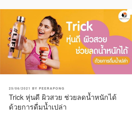
P
25/06/2021
BY
PEERAPONG
O
Trick หุ่นดี ผิวสวย ช่วยลดน้ำหนักได้
S
ด้วยการดื่มน้ำเปล่า
T
E
D
O
N