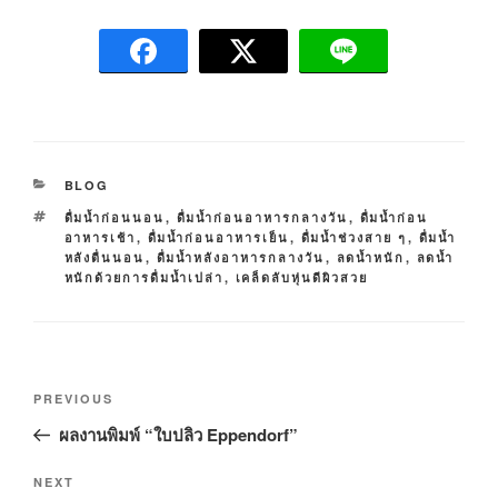
C
BLOG
A
T
ดื่มน้ำก่อนนอน
,
ดื่มน้ำก่อนอาหารกลางวัน
,
ดื่มน้ำก่อน
T
A
อาหารเช้า
,
ดื่มน้ำก่อนอาหารเย็น
,
ดื่มน้ำช่วงสาย ๆ
,
ดื่มน้ำ
E
G
หลังตื่นนอน
,
ดื่มน้ำหลังอาหารกลางวัน
,
ลดน้ำหนัก
,
ลดน้ำ
G
S
หนักด้วยการดื่มน้ำเปล่า
,
เคล็ดลับหุ่นดีผิวสวย
O
R
I
E
S
P
P
PREVIOUS
o
r
ผลงานพิมพ์ “ใบปลิว Eppendorf”
s
e
t
v
N
NEXT