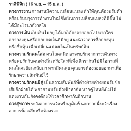
ราศีพิจิก ( 16 พ.ย. – 15 ธ.ค. )
ดวงการงาน
การงานมีความเปลี่ยนแปลง ทำให้คุณต้องปรับตัว
หรือปรับปรุงการทำงานใหม่ ซึ่งเป็นการเปลี่ยนแปลงที่ดีขึ้น ไม่
ได้มีอะไรน่ากังวลใจ
ดวงการเงิน
เก็บเงินไม่อยู่ ได้มาก็ต้องจ่ายออกไป หากใคร
อยากลงทุนหรือต่อยอดเงินที่มีอยู่ แนะนำว่าควรซื้อกองทุน
หรือซื้อหุ้น เพื่อเปลี่ยนแปลงเงินเป็นทรัพย์สิน
ดวงความรักคนโสด
คนโสดสนิท อาจพบรักจากการเดินทาง
หรือพบรักกับคนต่างถิ่น หรือใครที่เพิ่งเลิกรากันไปมีโอกาสที่
คนนั้นจะย้อนกลับมา หากมีคนคุย คุณอาจต้องถอยออกมาเพื่อ
รักษาความสัมพันธ์ไว้
ดวงความรักคนมีคู่
เป็นความสัมพันธ์ที่ต่างฝ่ายต่างยอมรับข้อ
เสียอีกฝ่ายได้ พยายามปรับตัวเข้าหากัน หากคู่ไหนยังไม่ได้
แต่งงานกัน ยังคงต้องใช้เวลาศึกษากันอีกนาน
ดวงสุขภาพ
ระวังอาการหวัดหรือภูมิแพ้ นอกจากนี้ระวังเรื่อง
อาการท้องเสียหรือท้องร่วง