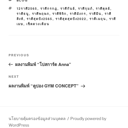
BLOG
A
T
12ราศี2565
,
ราศีกรกฎ
,
ราศีกันย์
,
ราศีกุมภ์
,
ราศีตุลย์
,
T
A
ราศีธนู
,
ราศีพฤษภ
,
ราศีพิจิก
,
ราศีมังกร
,
ราศีมีน
,
ราศี
E
G
สิงห์
,
ราศีสุดปัง2565
,
ราศีสุดสุดปัง2022
,
ราศีเมถุน
,
ราศี
G
S
เมษ
,
เช็คดวงเดือน
O
R
I
E
S
P
P
PREVIOUS
o
r
ผลงานพิมพ์ “โปสการ์ด Anna”
s
e
t
v
N
NEXT
n
i
e
ผลงานพิมพ์ “คูปอง GYM CONCEPT”
o
a
x
u
t
v
s
P
i
P
o
g
o
s
นโยบายคุ้มครองข้อมูลส่วนบุคคล
Proudly powered by
a
s
t
WordPress