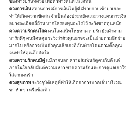
ของทางบริษัทด้วย เพื่อหาทางหนีทีไล่ได้ทัน
ดวงการเงิน
สถานการณ์การเงินไม่สู้ดี มีรายจ่ายเข้ามาเยอะ
ทำให้เกิดความขัดสน จำเป็นต้องประหยัดและวางแผนการเงิน
อย่างละเอียดถี่ถ้วน หากใครลงทุนอะไรไว้ ระวังขาดทุนหนัก
ดวงความรักคนโสด
คนโสดสนิทโหยหาความรัก ยังเฝ้าตาม
หารักดีๆ คนมีคนคุย ระวังว่าตัวคุณอาจจะเป็นฝ่ายตามอีกฝ่าย
มากไป หรืออาจเป็นตัวคุณเสียเองที่เป็นฝ่ายโดนตามตื๊อคุณ
จนทำให้คุณอึดอัดใจ
ดวงความรักคนมีคู่
แม้ภายนอก ความสัมพันธ์ดูคบกันดี แต่
ภายในใจกลับมีแต่ความเหงา ขาดความรักและการดูแลเอาใจ
ใส่จากคนรัก
ดวงสุขภาพ
ระวังอุบัติเหตุที่ทำให้เกิดอาการบาดเจ็บ บริเวณ
ขา หัวเข่า หรือข้อเท้า