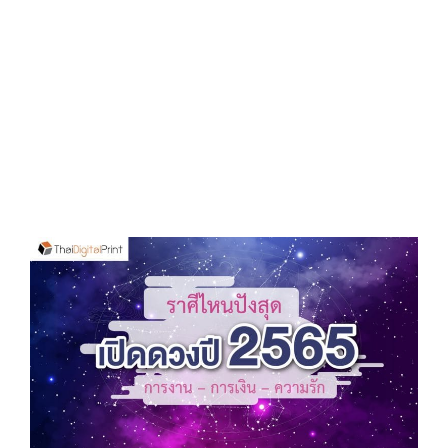
D
O
N