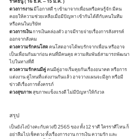
ราศีธนู ( 16 ธ.ค. – 15 ม.ค. )
ดวงการงาน
มีโอกาสดี ๆ เข้ามาจากเพื่อนหรือคนรู้จัก มีคน
คอยให้ความช่วยเหลือเมื่อมีปัญหา เข้ากันได้ดีกับคนในทีม
หรือคนในบริษัท
ดวงการเงิน
การเงินคล่องตัว อาจมีรายจ่ายเรื่องการสังสรรค์
ออกจากสังคม
ดวงความรักคนโสด
คนโสดอาจได้พบรักจากเพื่อน หรืออาจ
เป็นเพื่อนกันมาก่อน คนที่มีคนคุย ความสัมพันธ์สามารถพัฒนา
ไปในทางที่ดี
ดวงความรักคนมีคู่
คนมีคู่อาจเริ่มคุยกันเรื่องอนาคต หรือการ
แต่งงาน คู่ไหนที่แต่งงานกันแล้ว อาจวางแผนจะมีลูก หรือมี
ข่าวดีเรื่องการตั้งครรภ์
ดวงสุขภาพ
สุขภาพแข็งแรงดี ไม่มีปัญหาให้กังวล
สรุป
เป็นยังไงบ้างคะกับดวงปี 2565 ของ ทั้ง 12 ราศี ใครราศีไหน ก็
อย่าลืมไปเช็คดวง ทั้งเรื่องการงาน การเงิน ความรัก และ