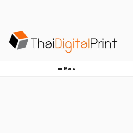
S
k
i
p
t
o
c
o
โรงพิมพ์ด่วน THAIDIGITALPRINT
โรงพิมพ์ดิจิตอล รับพิมพ์งานครบวงจร ไม่มีขั้นต่ำ
n
t
Menu
e
n
t