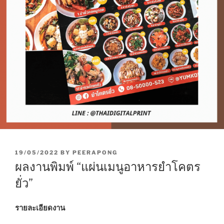
P
19/05/2022
BY
PEERAPONG
O
ผลงานพิมพ์ “แผ่นเมนูอาหารยำโคตร
S
T
ยั่ว”
E
D
O
รายละเอียดงาน
N