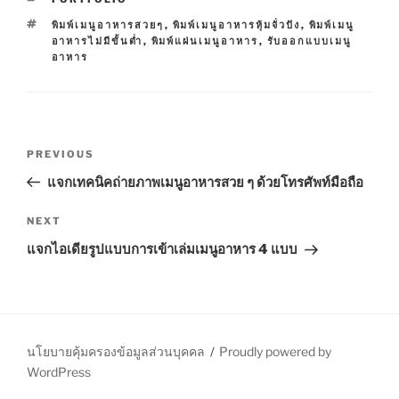
A
T
พิมพ์เมนูอาหารสวยๆ
,
พิมพ์เมนูอาหารหุ้มจั่วปัง
,
พิมพ์เมนู
T
A
อาหารไม่มีขั้นต่ำ
,
พิมพ์แผ่นเมนูอาหาร
,
รับออกแบบเมนู
E
G
อาหาร
G
S
O
R
I
E
P
S
P
PREVIOUS
o
r
แจกเทคนิคถ่ายภาพเมนูอาหารสวย ๆ ด้วยโทรศัพท์มือถือ
s
e
t
v
N
NEXT
n
i
e
แจกไอเดียรูปแบบการเข้าเล่มเมนูอาหาร 4 แบบ
o
x
a
u
t
v
s
P
i
P
o
g
o
s
นโยบายคุ้มครองข้อมูลส่วนบุคคล
Proudly powered by
a
s
t
WordPress
t
t