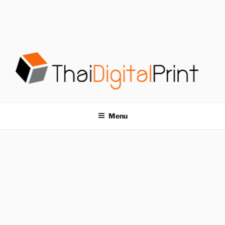
S
k
i
p
t
o
c
o
โรงพิมพ์ด่วน
โรงพิมพ์ดิจิตอล รับพิมพ์งานครบวงจร ไม่มีขั้นต่ำ
n
t
THAIDIGITALPRINT
Menu
e
n
t