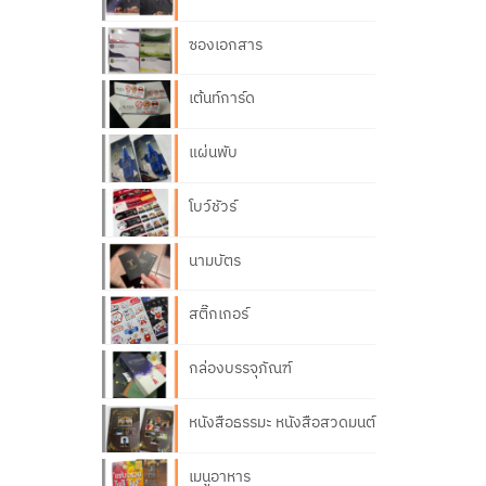
ซองเอกสาร
เต้นท์การ์ด
แผ่นพับ
โบว์ชัวร์
นามบัตร
สติ๊กเกอร์
กล่องบรรจุภัณฑ์
หนังสือธรรมะ หนังสือสวดมนต์
เมนูอาหาร