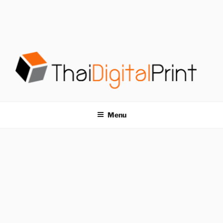
S
k
i
p
t
o
c
o
โรงพิมพ์ด่วน
โรงพิมพ์ดิจิตอล รับพิมพ์งานครบวงจร ไม่มีขั้นต่ำ
n
t
THAIDIGITALPRINT
Menu
e
n
t