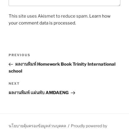
This site uses Akismet to reduce spam.
Learn how
your comment data is processed.
P
P
PREVIOUS
o
r
ผลงานพิมพ์ Homework Book Trinity International
s
e
school
t
v
n
i
N
NEXT
o
e
a
ผลงานพิมพ์ แผ่นพับ AMDAENG
u
x
v
s
t
i
P
P
g
o
o
a
s
s
นโยบายคุ้มครองข้อมูลส่วนบุคคล
Proudly powered by