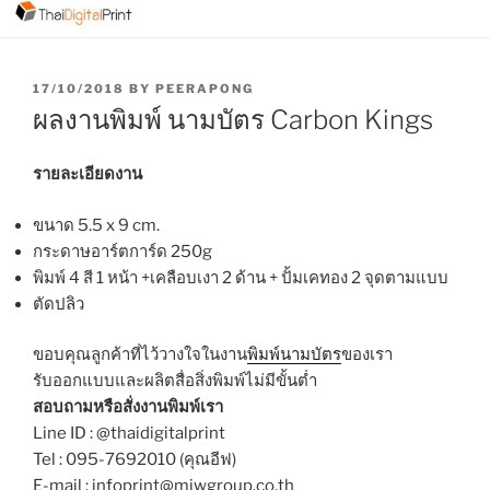
P
17/10/2018
BY
PEERAPONG
O
ผลงานพิมพ์ นามบัตร Carbon Kings
S
T
E
รายละเอียดงาน
D
O
ขนาด 5.5 x 9 cm.
N
กระดาษอาร์ตการ์ด 250g
พิมพ์ 4 สี 1 หน้า +เคลือบเงา 2 ด้าน + ปั้มเคทอง 2 จุดตามแบบ
ตัดปลิว
ขอบคุณลูกค้าที่ไว้วางใจในงาน
พิมพ์นามบัตร
ของเรา
รับออกแบบและผลิตสื่อสิ่งพิมพ์ไม่มีขั้นต่ำ
สอบถามหรือสั่งงานพิมพ์เรา
Line ID : @thaidigitalprint
Tel : 095-7692010 (คุณอีฟ)
E-mail : infoprint@miwgroup.co.th