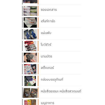
ซองเอกสาร
เต้นท์การ์ด
แผ่นพับ
โบว์ชัวร์
นามบัตร
สติ๊กเกอร์
กล่องบรรจุภัณฑ์
หนังสือธรรมะ หนังสือสวดมนต์
เมนูอาหาร