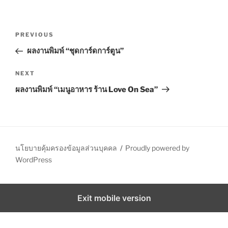
P
P
PREVIOUS
o
r
ผลงานพิมพ์ “ชุดการ์ดการ์ตูน”
s
e
t
v
N
NEXT
n
i
e
ผลงานพิมพ์ “เมนูอาหาร ร้าน Love On Sea”
o
x
a
u
t
v
s
P
i
P
o
g
o
s
นโยบายคุ้มครองข้อมูลส่วนบุคคล
Proudly powered by
a
s
t
WordPress
t
t
i
Exit mobile version
o
n