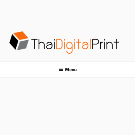
S
k
i
p
t
o
c
o
โรงพิมพ์ด่วน
โรงพิมพ์ดิจิตอล รับพิมพ์งานครบวงจร ไม่มีขั้นต่ำ
n
t
THAIDIGITALPRINT
Menu
e
n
t