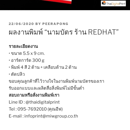
P
22/06/2020
BY
PEERAPONG
O
ผลงานพิมพ์ “นามบัตร ร้าน REDHAT”
S
T
E
รายละเอียดงาน
D
• ขนาด 5.5 x 9 cm.
O
• อาร์ตการ์ด 300 g
N
• พิมพ์ 4 สี 2 ด้าน + เคลือบด้าน 2 ด้าน
• ตัดปลิว
ขอบคุณลูกค้าที่ไว้วางใจในงานพิมพ์นามบัตรของเรา
รับออกแบบและผลิตสื่อสิ่งพิมพ์ไม่มีขั้นต่ำ
สอบถามหรือสั่งงานพิมพ์เรา
Line ID : @thaidigitalprint
Tel : 095-7692010 (คุณอีฟ)
E-mail : infoprint@miwgroup.co.th