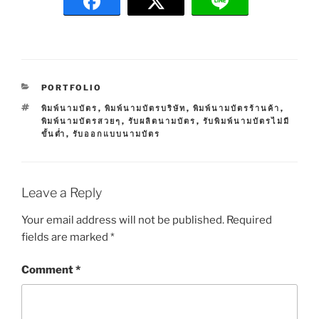
C
PORTFOLIO
A
T
พิมพ์นามบัตร
,
พิมพ์นามบัตรบริษัท
,
พิมพ์นามบัตรร้านค้า
,
T
A
พิมพ์นามบัตรสวยๆ
,
รับผลิตนามบัตร
,
รับพิมพ์นามบัตรไม่มี
E
G
ขั้นต่ำ
,
รับออกแบบนามบัตร
G
S
O
R
I
E
Leave a Reply
S
Your email address will not be published.
Required
fields are marked
*
Comment
*