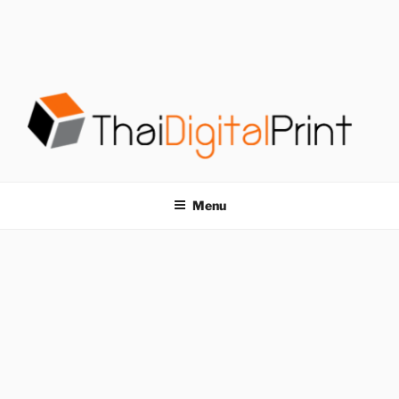
S
k
i
p
t
o
c
o
โรงพิมพ์ด่วน
โรงพิมพ์ดิจิตอล รับพิมพ์งานครบวงจร ไม่มีขั้นต่ำ
n
t
THAIDIGITALPRINT
Menu
e
n
t