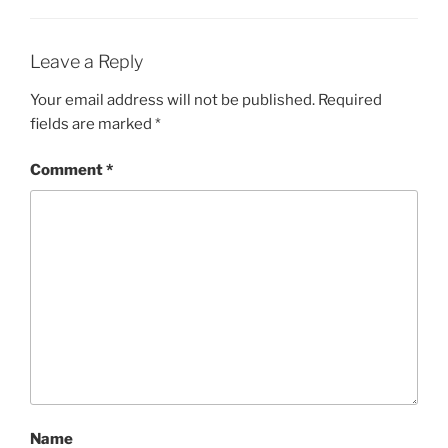
O
R
I
E
Leave a Reply
S
Your email address will not be published.
Required
fields are marked
*
Comment
*
Name