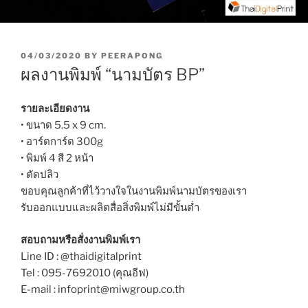
P
04/03/2020
BY
PEERAPONG
O
ผลงานพิมพ์ “นามบัตร BP”
S
T
E
รายละเอียดงาน
D
• ขนาด 5.5 x 9 cm.
O
• อาร์ตการ์ด 300g
N
• พิมพ์ 4 สี 2 หน้า
• ตัดปลิว
ขอบคุณลูกค้าที่ไว้วางใจในงานพิมพ์นามบัตรของเรา
รับออกแบบและผลิตสื่อสิ่งพิมพ์ไม่มีขั้นต่ำ
สอบถามหรือสั่งงานพิมพ์เรา
Line ID : @thaidigitalprint
Tel : 095-7692010 (คุณอีฟ)
E-mail : infoprint@miwgroup.co.th