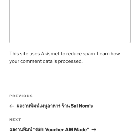
This site uses Akismet to reduce spam.
Learn how
your comment data is processed.
P
P
PREVIOUS
o
r
ผลงานพิมพ์เมนูอาหาร ร้าน Sai Nom’s
s
e
t
v
N
NEXT
n
i
e
ผลงานพิมพ์ “Gift Voucher AM Made”
o
x
a