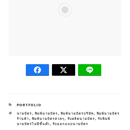
C
PORTFOLIO
A
T
นามบัตร
,
พิมพ์นามบัตร
,
พิมพ์นามบัตรบริษัท
,
พิมพ์นามบัตร
T
A
ร้านค้า
,
พิมพ์นามบัตรสวยๆ
,
รับผลิตนามบัตร
,
รับพิมพ์
E
G
นามบัตรไม่มีขั้นต่ำ
,
รับออกแบบนามบัตร
G
S