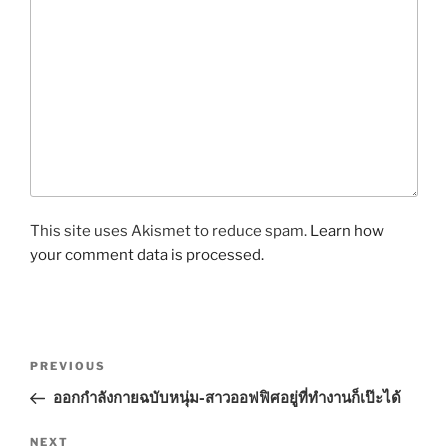
This site uses Akismet to reduce spam.
Learn how
your comment data is processed.
P
P
PREVIOUS
o
r
ออกกำลังกายฉบับหนุ่ม-สาวออฟฟิศอยู่ที่ทำงานก็เป๊ะได้
s
e
t
v
N
NEXT