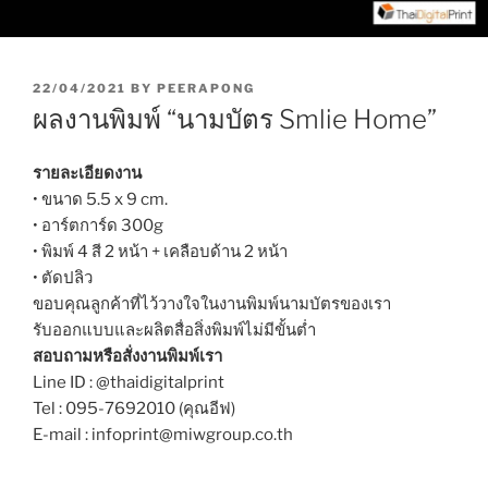
P
22/04/2021
BY
PEERAPONG
O
ผลงานพิมพ์ “นามบัตร Smlie Home”
S
T
E
รายละเอียดงาน
D
• ขนาด 5.5 x 9 cm.
O
• อาร์ตการ์ด 300g
N
• พิมพ์ 4 สี 2 หน้า + เคลือบด้าน 2 หน้า
• ตัดปลิว
ขอบคุณลูกค้าที่ไว้วางใจในงานพิมพ์นามบัตรของเรา
รับออกแบบและผลิตสื่อสิ่งพิมพ์ไม่มีขั้นต่ำ
สอบถามหรือสั่งงานพิมพ์เรา
Line ID : @thaidigitalprint
Tel : 095-7692010 (คุณอีฟ)
E-mail : infoprint@miwgroup.co.th