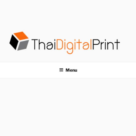
S
k
i
p
t
o
c
o
โรงพิมพ์ด่วน
โรงพิมพ์ดิจิตอล รับพิมพ์งานครบวงจร ไม่มีขั้นต่ำ
n
t
THAIDIGITALPRINT
Menu
e
n
t