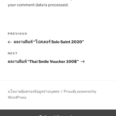
your comment data is processed.
P
P
PREVIOUS
o
r
ผลงานพิมพ์ “โปสเตอร์ Solo Saint 2020”
s
e
t
v
N
NEXT
n
i
e
ผลงานพิมพ์ “Thai Smile Voucher 100฿”
o
x
a
u
t
v
s
P
i
P
o
g
o
s
นโยบายคุ้มครองข้อมูลส่วนบุคคล
Proudly powered by
a
s
t
WordPress
t
t
i