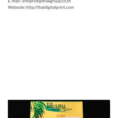
E-mail : infoprint@miwgroup.co.th
Webside: http://thaidigitalprint.com