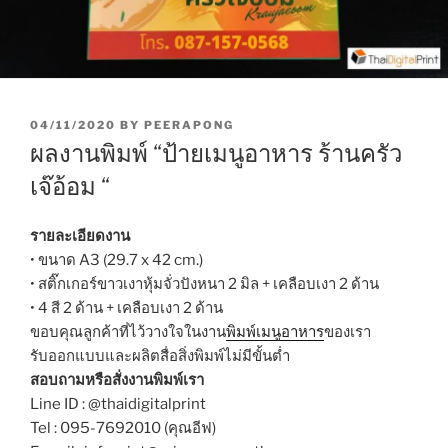
P
04/11/2020
BY
PEERAPONG
O
ผลงานพิมพ์ “ป้ายเมนูอาหาร ร้านครัว
S
T
เจ๊อ้อม “
E
D
O
รายละเอียดงาน
N
• ขนาด A3 (29.7 x 42 cm.)
• สติ๊กเกอร์ขาวเงาหุ้มจั่วปังหนา 2 มิล + เคลือบเงา 2 ด้าน
• 4 สี 2 ด้าน + เคลือบเงา 2 ด้าน
ขอบคุณลูกค้าที่ไว้วางใจในงาน
พิมพ์เมนูอาหาร
ของเรา
รับออกแบบและผลิตสื่อสิ่งพิมพ์ไม่มีขั้นต่ำ
สอบถามหรือสั่งงานพิมพ์เรา
Line ID : @thaidigitalprint
Tel : 095-7692010 (คุณอีฟ)