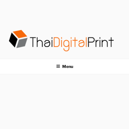
S
k
i
p
t
o
c
o
โรงพิมพ์ด่วน
โรงพิมพ์ดิจิตอล รับพิมพ์งานครบวงจร ไม่มีขั้นต่ำ
n
t
THAIDIGITALPRINT
Menu
e
n
t