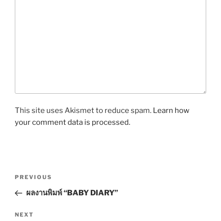
This site uses Akismet to reduce spam.
Learn how
your comment data is processed.
P
P
PREVIOUS
o
r
ผลงานพิมพ์ “BABY DIARY”
s
e
t
v
N
NEXT