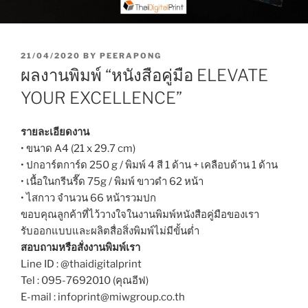
P
21/04/2020
BY
PEERAPONG
O
ผลงานพิมพ์ “หนังสือคู่มือ ELEVATE
S
T
YOUR EXCELLENCE”
E
D
O
รายละเอียดงาน
N
• ขนาด A4 (21 x 29.7 cm)
• ปกอาร์ตการ์ด 250 g / พิมพ์ 4 สี 1 ด้าน + เคลือบด้าน 1 ด้าน
• เนื้อในกรีนรี๊ด 75g / พิมพ์ ขาวดำ 62 หน้า
• ไสกาว จำนวน 66 หน้ารวมปก
ขอบคุณลูกค้าที่ไว้วางใจในงานพิมพ์หนังสือคู่มือของเรา
รับออกแบบและผลิตสื่อสิ่งพิมพ์ไม่มีขั้นต่ำ
สอบถามหรือสั่งงานพิมพ์เรา
Line ID : @thaidigitalprint
Tel : 095-7692010 (คุณอีฟ)
E-mail : infoprint@miwgroup.co.th