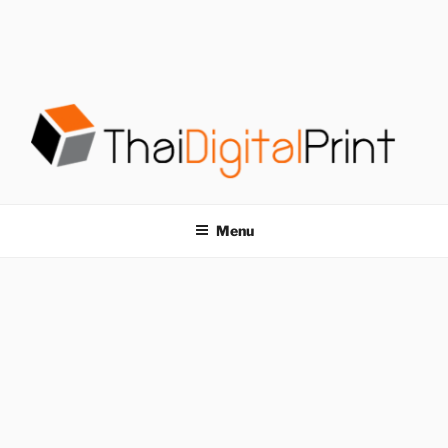
S
k
i
p
t
o
c
o
โรงพิมพ์ด่วน
โรงพิมพ์ดิจิตอล รับพิมพ์งานครบวงจร ไม่มีขั้นต่ำ
n
t
THAIDIGITALPRINT
Menu
e
n
t