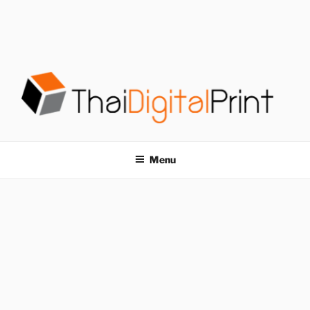
S
k
i
p
t
o
c
o
โรงพิมพ์ด่วน
โรงพิมพ์ดิจิตอล รับพิมพ์งานครบวงจร ไม่มีขั้นต่ำ
n
t
THAIDIGITALPRINT
Menu
e
n
t