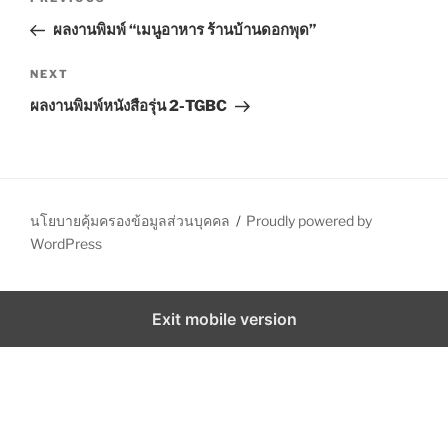
P
o
r
ผลงานพิมพ์ “เมนูอาหาร ร้านบ้านดอกพุด”
s
e
t
v
N
NEXT
n
i
e
ผลงานพิมพ์หนังสือรุ่น 2-TGBC
o
x
a
u
t
v
s
P
i
P
o
g
o
s
นโยบายคุ้มครองข้อมูลส่วนบุคคล
Proudly powered by
a
s
t
WordPress
t
t
i
Exit mobile version
o
n