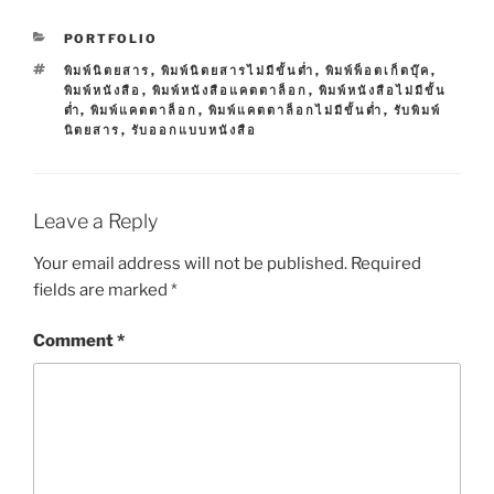
C
PORTFOLIO
A
T
พิมพ์นิตยสาร
,
พิมพ์นิตยสารไม่มีขั้นต่ำ
,
พิมพ์พ็อตเก็ตบุ๊ค
,
T
A
พิมพ์หนังสือ
,
พิมพ์หนังสือแคตตาล็อก
,
พิมพ์หนังสือไม่มีขั้น
E
G
ต่ำ
,
พิมพ์แคตตาล็อก
,
พิมพ์แคตตาล็อกไม่มีขั้นต่ำ
,
รับพิมพ์
G
S
นิตยสาร
,
รับออกแบบหนังสือ
O
R
I
E
S
Leave a Reply
Your email address will not be published.
Required
fields are marked
*
Comment
*