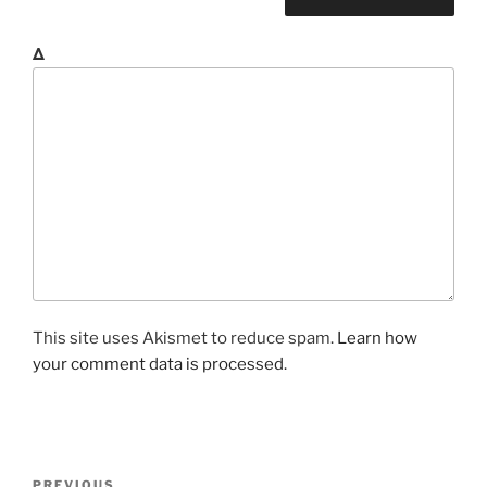
Δ
This site uses Akismet to reduce spam.
Learn how
your comment data is processed.
P
PREVIOUS