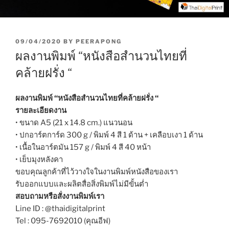
P
09/04/2020
BY
PEERAPONG
O
ผลงานพิมพ์ “หนังสือสำนวนไทยที่
S
T
คล้ายฝรั่ง “
E
D
O
ผลงานพิมพ์ “หนังสือสำนวนไทยที่คล้ายฝรั่ง “
N
รายละเอียดงาน
• ขนาด A5 (21 x 14.8 cm.) แนวนอน
• ปกอาร์ตการ์ด 300 g / พิมพ์ 4 สี 1 ด้าน + เคลือบเงา 1 ด้าน
• เนื้อในอาร์ตมัน 157 g / พิมพ์ 4 สี 40 หน้า
• เย็บมุงหลังคา
ขอบคุณลูกค้าที่ไว้วางใจในงานพิมพ์หนังสือของเรา
รับออกแบบและผลิตสื่อสิ่งพิมพ์ไม่มีขั้นต่ำ
สอบถามหรือสั่งงานพิมพ์เรา
Line ID : @thaidigitalprint
Tel : 095-7692010 (คุณอีฟ)