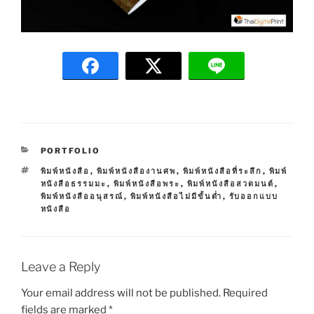
C
PORTFOLIO
A
T
พิมพ์หนังสือ
,
พิมพ์หนังสืองานศพ
,
พิมพ์หนังสือที่ระลึก
,
พิมพ์
T
A
หนังสือธรรมมะ
,
พิมพ์หนังสือพระ
,
พิมพ์หนังสือสวดมนต์
,
E
G
พิมพ์หนังสืออนุสรณ์
,
พิมพ์หนังสือไม่มีขั้นต่ำ
,
รับออกแบบ
G
S
หนังสือ
O
R
I
E
S
Leave a Reply
Your email address will not be published.
Required
fields are marked
*