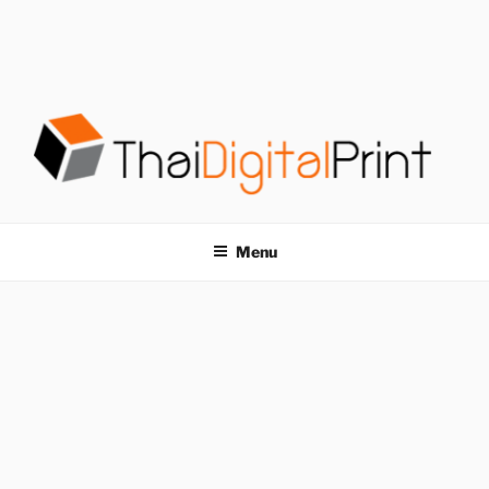
S
k
i
p
t
o
c
o
โรงพิมพ์ด่วน
โรงพิมพ์ดิจิตอล รับพิมพ์งานครบวงจร ไม่มีขั้นต่ำ
n
t
THAIDIGITALPRINT
Menu
e
n
t