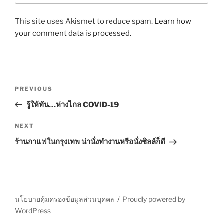
This site uses Akismet to reduce spam.
Learn how
your comment data is processed.
P
P
PREVIOUS
o
r
รู้ให้ทัน…ห่างไกล COVID-19
s
e
t
v
N
NEXT
n
i
e
ร้านกาแฟในกรุงเทพ น่านั่งทำงานหรือนั่งชิลล์ก็ดี
o
x
a
u
t
v
s
P
i
P
o
g
o
s
นโยบายคุ้มครองข้อมูลส่วนบุคคล
Proudly powered by
a
s
t
WordPress
t
t