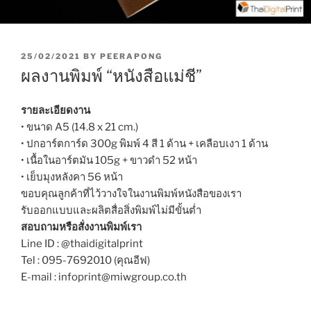
P
25/02/2021
BY
PEERAPONG
O
ผลงานพิมพ์ “หนังสือแม่ชี”
S
T
E
รายละเอียดงาน
D
• ขนาด A5 (14.8 x 21 cm.)
O
• ปกอาร์ตการ์ด 300g พิมพ์ 4 สี 1 ด้าน + เคลือบเงา 1 ด้าน
N
• เนื้อในอาร์ตมัน 105g + ขาวดำ 52 หน้า
• เย็บมุงหลังคา 56 หน้า
ขอบคุณลูกค้าที่ไว้วางใจในงานพิมพ์หนังสือของเรา
รับออกแบบและผลิตสื่อสิ่งพิมพ์ไม่มีขั้นต่ำ
สอบถามหรือสั่งงานพิมพ์เรา
Line ID : @thaidigitalprint
Tel : 095-7692010 (คุณอีฟ)
E-mail : infoprint@miwgroup.co.th