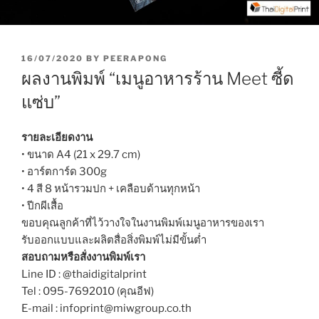
P
16/07/2020
BY
PEERAPONG
O
ผลงานพิมพ์ “เมนูอาหารร้าน Meet ซี้ด
S
T
แซ่บ”
E
D
O
รายละเอียดงาน
N
• ขนาด A4 (21 x 29.7 cm)
• อาร์ตการ์ด 300g
• 4 สี 8 หน้ารวมปก + เคลือบด้านทุกหน้า
• ปีกผีเสื้อ
ขอบคุณลูกค้าที่ไว้วางใจในงานพิมพ์เมนูอาหารของเรา
รับออกแบบและผลิตสื่อสิ่งพิมพ์ไม่มีขั้นต่ำ
สอบถามหรือสั่งงานพิมพ์เรา
Line ID : @thaidigitalprint
Tel : 095-7692010 (คุณอีฟ)
E-mail : infoprint@miwgroup.co.th