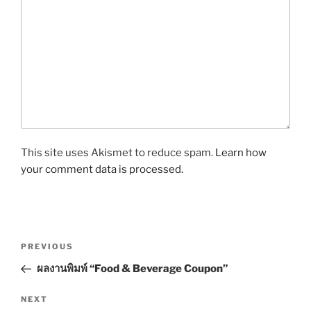
This site uses Akismet to reduce spam.
Learn how
your comment data is processed.
P
P
PREVIOUS
o
r
ผลงานพิมพ์ “Food & Beverage Coupon”
s
e
t
v
N
NEXT