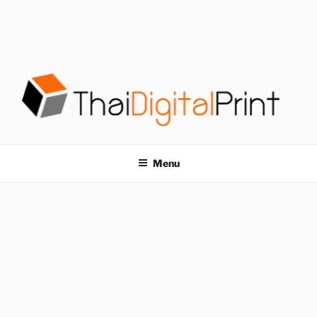
S
k
i
p
t
o
c
o
โรงพิมพ์ด่วน
โรงพิมพ์ดิจิตอล รับพิมพ์งานครบวงจร ไม่มีขั้นต่ำ
n
t
THAIDIGITALPRINT
Menu
e
n
t