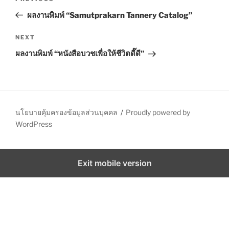
o
r
ผลงานพิมพ์ “Samutprakarn Tannery Catalog”
s
e
t
v
N
NEXT
n
i
e
ผลงานพิมพ์ “หนังสือบวชเพื่อให้ชีวิตดี๊ดี”
o
x
a
u
t
v
s
P
i
P
o
g
o
s
นโยบายคุ้มครองข้อมูลส่วนบุคคล
Proudly powered by
a
s
t
WordPress
t
t
i
Exit mobile version
o
n