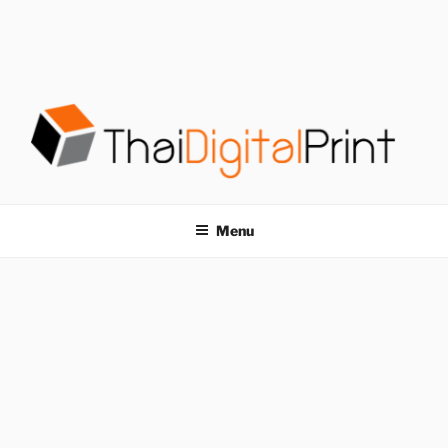
S
k
i
p
t
o
c
o
โรงพิมพ์ด่วน
โรงพิมพ์ดิจิตอล รับพิมพ์งานครบวงจร ไม่มีขั้นต่ำ
n
t
THAIDIGITALPRINT
Menu
e
n
t