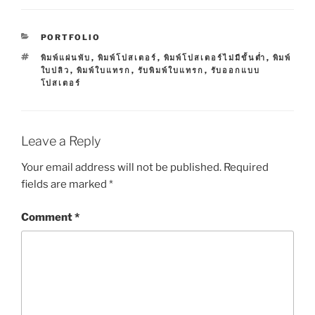
C
PORTFOLIO
A
T
พิมพ์แผ่นพับ
,
พิมพ์โปสเตอร์
,
พิมพ์โปสเตอร์ไม่มีขั้นต่ำ
,
พิมพ์
T
A
ใบปลิว
,
พิมพ์ใบแทรก
,
รับพิมพ์ใบแทรก
,
รับออกแบบ
E
G
โปสเตอร์
G
S
O
R
I
E
Leave a Reply
S
Your email address will not be published.
Required
fields are marked
*
Comment
*