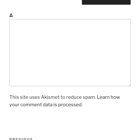
Δ
This site uses Akismet to reduce spam.
Learn how
your comment data is processed.
P
P
PREVIOUS