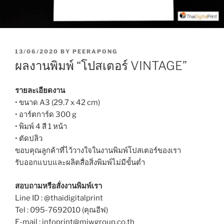
P
13/06/2020
BY
PEERAPONG
O
ผลงานพิมพ์ “โปสเตอร์ VINTAGE”
S
T
E
รายละเอียดงาน
D
• ขนาด A3 (29.7 x 42 cm)
O
• อาร์ตการ์ด 300 g
N
• พิมพ์ 4 สี 1 หน้า
• ตัดปลิว
ขอบคุณลูกค้าที่ไว้วางใจในงานพิมพ์โปสเตอร์ของเรา
รับออกแบบและผลิตสื่อสิ่งพิมพ์ไม่มีขั้นต่ำ
สอบถามหรือสั่งงานพิมพ์เรา
Line ID : @thaidigitalprint
Tel : 095-7692010 (คุณอีฟ)
E-mail : infoprint@miwgroup.co.th