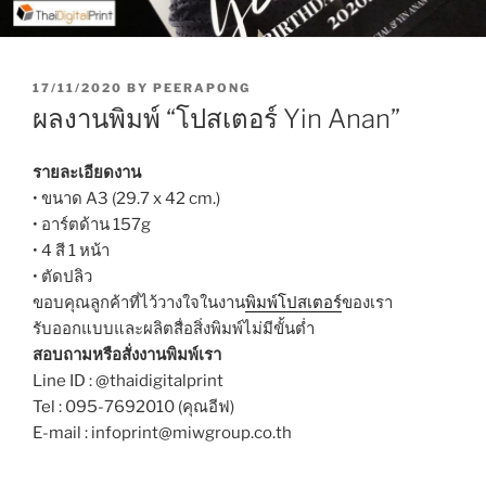
P
17/11/2020
BY
PEERAPONG
O
ผลงานพิมพ์ “โปสเตอร์ Yin Anan”
S
T
E
รายละเอียดงาน
D
• ขนาด A3 (29.7 x 42 cm.)
O
• อาร์ตด้าน 157g
N
• 4 สี 1 หน้า
• ตัดปลิว
ขอบคุณลูกค้าที่ไว้วางใจในงาน
พิมพ์โปสเตอร์
ของเรา
รับออกแบบและผลิตสื่อสิ่งพิมพ์ไม่มีขั้นต่ำ
สอบถามหรือสั่งงานพิมพ์เรา
Line ID : @thaidigitalprint
Tel : 095-7692010 (คุณอีฟ)
E-mail : infoprint@miwgroup.co.th