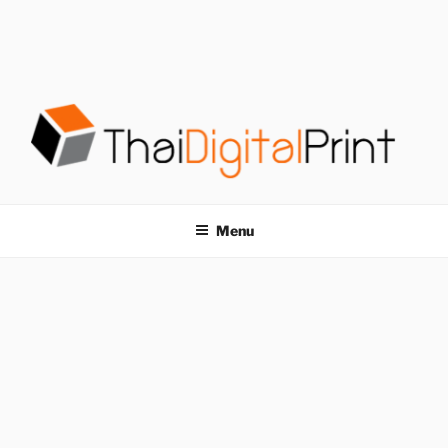
S
k
i
p
t
o
c
o
โรงพิมพ์ด่วน
โรงพิมพ์ดิจิตอล รับพิมพ์งานครบวงจร ไม่มีขั้นต่ำ
n
t
THAIDIGITALPRINT
Menu
e
n
t