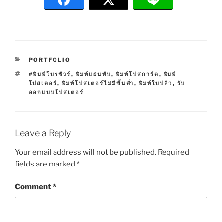
C
PORTFOLIO
A
T
#พิมพ์โบรชัวร์
,
พิมพ์แผ่นพับ
,
พิมพ์โปสการ์ด
,
พิมพ์
T
A
โปสเตอร์
,
พิมพ์โปสเตอร์ไม่มีขั้นต่ำ
,
พิมพ์ใบปลิว
,
รับ
E
G
ออกแบบโปสเตอร์
G
S
O
R
I
E
Leave a Reply
S
Your email address will not be published.
Required
fields are marked
*
Comment
*