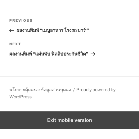
P
P
PREVIOUS
o
r
ผลงานพิมพ์ “เมนูอาหาร โรงรถ บาร์ “
s
e
t
v
N
NEXT
n
i
e
ผลงานพิมพ์ “แผ่นพับ ฟิลลิปประกันชีวิต”
o
x
a
u
t
v
s
P
i
P
o
g
o
s
นโยบายคุ้มครองข้อมูลส่วนบุคคล
Proudly powered by
a
s
t
WordPress
t
t
i
Exit mobile version
o
n