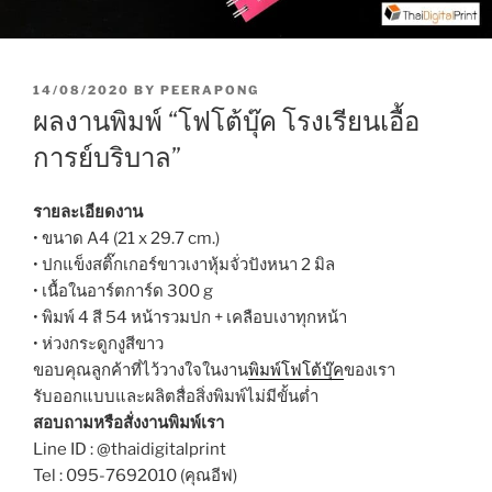
P
14/08/2020
BY
PEERAPONG
O
ผลงานพิมพ์ “โฟโต้บุ๊ค โรงเรียนเอื้อ
S
T
การย์บริบาล”
E
D
O
รายละเอียดงาน
N
• ขนาด A4 (21 x 29.7 cm.)
• ปกแข็งสติ๊กเกอร์ขาวเงาหุ้มจั่วปังหนา 2 มิล
• เนื้อในอาร์ตการ์ด 300 g
• พิมพ์ 4 สี 54 หน้ารวมปก + เคลือบเงาทุกหน้า
• ห่วงกระดูกงูสีขาว
ขอบคุณลูกค้าที่ไว้วางใจในงาน
พิมพ์โฟโต้บุ๊ค
ของเรา
รับออกแบบและผลิตสื่อสิ่งพิมพ์ไม่มีขั้นต่ำ
สอบถามหรือสั่งงานพิมพ์เรา
Line ID : @thaidigitalprint
Tel : 095-7692010 (คุณอีฟ)