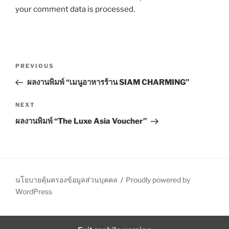
your comment data is processed.
P
P
PREVIOUS
o
r
ผลงานพิมพ์ “เมนูอาหารร้าน SIAM CHARMING”
s
e
t
v
N
NEXT
n
i
e
ผลงานพิมพ์ “The Luxe Asia Voucher”
o
x
a
u
t
v
s
P
i
P
o
g
o
s
นโยบายคุ้มครองข้อมูลส่วนบุคคล
Proudly powered by
a
s
t
WordPress
t
t
i