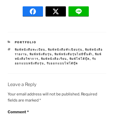
C
PORTFOLIO
A
T
พิมพ์หนังสือทะเบียน
,
พิมพ์หนังสือทำเนียบรุ่น
,
พิมพ์หนังสือ
T
A
รายงาน
,
พิมพ์หนังสือรุ่น
,
พิมพ์หนังสือรุ่นไม่มีขั้นต่ำ
,
พิมพ์
E
G
หนังสือวิชาการ
,
พิมพ์หนังสือเรียน
,
พิมพ์โฟโต้บุ๊ค
,
รับ
G
S
ออกแบบหนังสือรุ่น
,
รับออกแบบโฟโต้บุ๊ค
O
R
I
E
S
Leave a Reply
Your email address will not be published.
Required
fields are marked
*
Comment
*