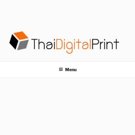
S
k
i
p
t
o
c
o
โรงพิมพ์ด่วน
โรงพิมพ์ดิจิตอล รับพิมพ์งานครบวงจร ไม่มีขั้นต่ำ
n
t
THAIDIGITALPRINT
Menu
e
n
t