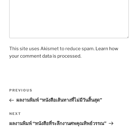
This site uses Akismet to reduce spam.
Learn how
your comment data is processed.
P
P
PREVIOUS
o
r
ผลงานพิมพ์ “หนังสือเส้นทางที่ไม่มีวันสิ้นสุด”
s
e
t
v
N
NEXT
n
i
e
ผลงานพิมพ์ “หนังสือที่ระลึกงานศพคุณทิพย์วรรณ”
o
x
a
u
t