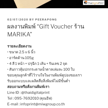
P
02/07/2020
BY
PEERAPONG
O
ผลงานพิมพ์ “Gift Voucher ร้าน
S
T
MARIKA”
E
D
O
รายละเอียดงาน
N
• ขนาด 2.5 x 6 นิ้ว
• อาร์ตด้าน 105g
• 4 สี 1 หน้า + ปรุฉีก 1 เส้น + รันเลข 2 จุด
• สันกาวหุ้มปกกระดาษน้ำตาลเล่มละ 100 ใบ
ขอบคุณลูกค้าที่ไว้วางใจในงานพิมพ์คูปองของเรา
รับออกแบบและผลิตสื่อสิ่งพิมพ์ไม่มีขั้นต่ำ
สอบถามหรือสั่งงานพิมพ์เรา
Line ID : @thaidigitalprint
Tel : 095-7692010 (คุณอีฟ)
E-mail : infoprint@miwgroup.co.th