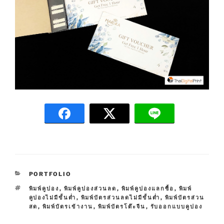
C
PORTFOLIO
A
T
พิมพ์คูปอง
,
พิมพ์คูปองส่วนลด
,
พิมพ์คูปองแลกซื้อ
,
พิมพ์
T
A
คูปองไม่มีขั้นต่ำ
,
พิมพ์บัตรส่วนลดไม่มีขั้นต่ำ
,
พิมพ์บัตรส่วน
E
G
สด
,
พิมพ์บัตรเข้างาน
,
พิมพ์บัตรโต๊ะจีน
,
รับออกแบบคูปอง
G
S
O