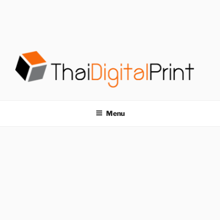
S
k
i
p
t
o
c
o
โรงพิมพ์ด่วน
โรงพิมพ์ดิจิตอล รับพิมพ์งานครบวงจร ไม่มีขั้นต่ำ
n
t
THAIDIGITALPRINT
Menu
e
n
t