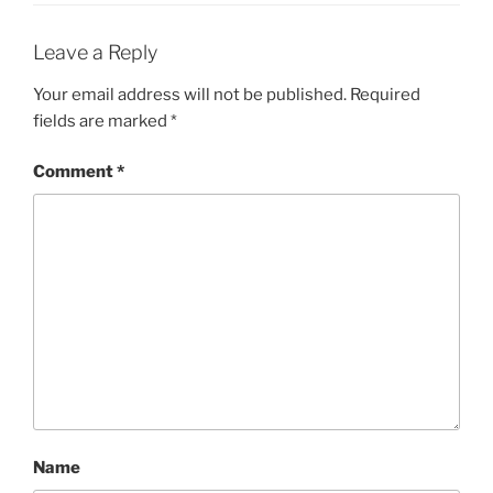
R
I
E
Leave a Reply
S
Your email address will not be published.
Required
fields are marked
*
Comment
*
Name