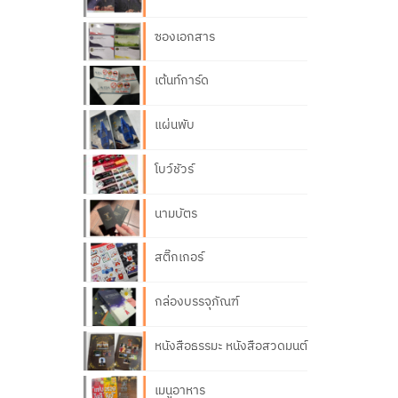
ซองเอกสาร
เต้นท์การ์ด
แผ่นพับ
โบว์ชัวร์
นามบัตร
สติ๊กเกอร์
กล่องบรรจุภัณฑ์
หนังสือธรรมะ หนังสือสวดมนต์
เมนูอาหาร