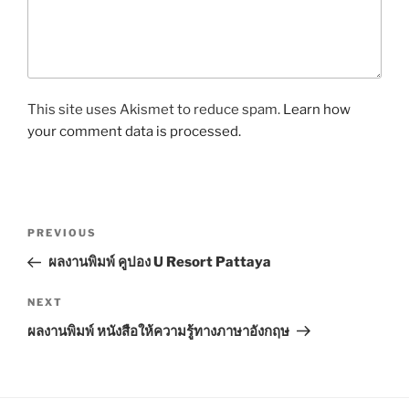
This site uses Akismet to reduce spam.
Learn how
your comment data is processed.
P
P
PREVIOUS
o
r
ผลงานพิมพ์ คูปอง U Resort Pattaya
s
e
t
v
N
NEXT
n
i
e
ผลงานพิมพ์ หนังสือให้ความรู้ทางภาษาอังกฤษ
o
x
a
u
t
v
s
P
i