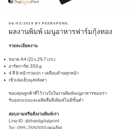
P
06/03/2019
BY
PEERAPONG
O
ผลงานพิมพ์ เมนูอาหารฟาร์มกุ้งทอง
S
T
E
รายละเอียดงาน
D
O
ขนาด A4 (21 x 29.7 cm.)
N
อาร์ตการ์ด 350 g
4 สี 8 หน้ารวมปก + เคลือบด้านทุกหน้า
เข้าเล่มเย็บมุงหลังคา
ขอบคุณลูกค้าที่ไว้วางใจในงานพิมพ์เมนูอาหารของเรา
รับออกแบบและผลิตสื่อสิ่งพิมพ์ไม่มีขั้นต่ำ
สอบถามหรือสั่งงานพิมพ์เรา
Line ID : @thaidigitalprint
Tel : 095-7692010 (คุณอีฟ)