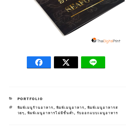
C
PORTFOLIO
A
T
พิมพ์เมนูร้านอาหาร
,
พิมพ์เมนูอาหาร
,
พิมพ์เมนูอาหารส
T
A
วยๆ
,
พิมพ์เมนูอาหารไม่มีขั้นต่ำ
,
รับออกแบบเมนูอาหาร
E
G
G
S
O
R