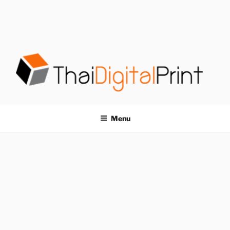
S
k
i
p
t
o
c
o
โรงพิมพ์ด่วน
โรงพิมพ์ดิจิตอล รับพิมพ์งานครบวงจร ไม่มีขั้นต่ำ
n
t
THAIDIGITALPRINT
Menu
e
n
t