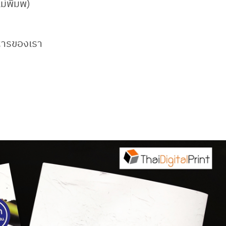
่พิมพ์)
าหารของเรา