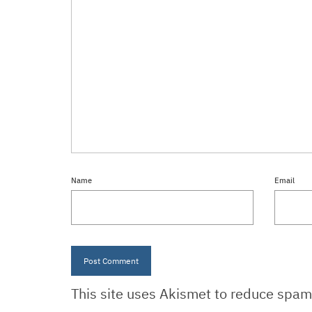
This site uses Akismet to reduce spa
เกี่ยวกับ
เซลล
Thaidigitalprint
095-
02-93
Thaidigitalprint.com เป็นเว็บไซต์ในเครือ
info
บริษัท เอ็ม.ไอ.ดับบลิว. กรุ๊ป จำกัด
(M.I.W.
Group Co., Ltd.) รับผลิตสื่อ สิ่งพิมพ์ครบ
วงจรทั้ง Digital & Offset ด้วยคุณภาพที่ได้รับ
มาตรฐานระดับเหรียญทอง ด้วยประสบการณ์ที่