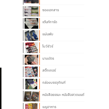
ซองเอกสาร
เต้นท์การ์ด
แผ่นพับ
โบว์ชัวร์
นามบัตร
สติ๊กเกอร์
กล่องบรรจุภัณฑ์
หนังสือธรรมะ หนังสือสวดมนต์
เมนูอาหาร