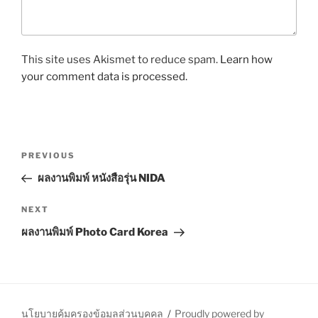
This site uses Akismet to reduce spam.
Learn how
your comment data is processed.
P
P
PREVIOUS
o
r
ผลงานพิมพ์ หนังสือรุ่น NIDA
s
e
t
v
N
NEXT
n
i
e
ผลงานพิมพ์ Photo Card Korea
o
x
a
u
t
v
s
P
i
P
o
g
o
s
นโยบายคุ้มครองข้อมูลส่วนบุคคล
Proudly powered by