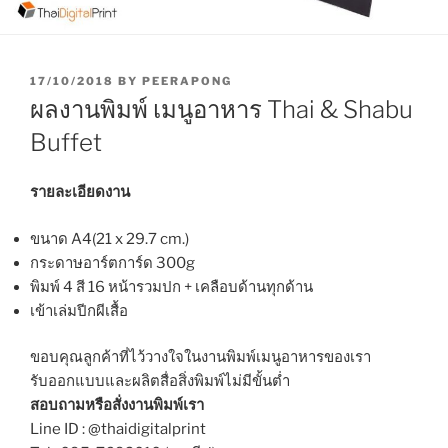
P
17/10/2018
BY
PEERAPONG
O
ผลงานพิมพ์ เมนูอาหาร Thai & Shabu
S
T
Buffet
E
D
O
รายละเอียดงาน
N
ขนาด A4(21 x 29.7 cm.)
กระดาษอาร์ตการ์ด 300g
พิมพ์ 4 สี 16 หน้ารวมปก + เคลือบด้านทุกด้าน
เข้าเล่มปีกผีเสื้อ
ขอบคุณลูกค้าที่ไว้วางใจในงานพิมพ์เมนูอาหารของเรา
รับออกแบบและผลิตสื่อสิ่งพิมพ์ไม่มีขั้นต่ำ
สอบถามหรือสั่งงานพิมพ์เรา
Line ID : @thaidigitalprint