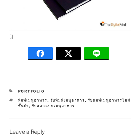
[:]
C
PORTFOLIO
A
T
พิมพ์เมนูอาหาร
,
รับพิมพ์เมนูอาหาร
,
รับพิมพ์เมนูอาหารไม่มี
T
A
ขั้นต่ำ
,
รับออกแบบเมนูอาหาร
E
G
G
S
O
R
I
Leave a Reply
E