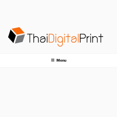
S
k
i
p
t
o
c
o
โรงพิมพ์ด่วน
โรงพิมพ์ดิจิตอล รับพิมพ์งานครบวงจร ไม่มีขั้นต่ำ
n
t
THAIDIGITALPRINT
Menu
e
n
t