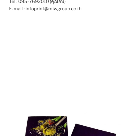
Tel : 095-7692010 (คุณอีฟ)
E-mail : infoprint@miwgroup.co.th