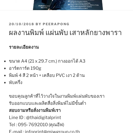
P
20/10/2018
BY
PEERAPONG
O
ผลงานพิมพ์ แผ่นพับ เสาหลักยางพารา
S
T
E
รายละเอียดงาน
D
O
ขนาด A4 (21 x 29.7 cm.) กางออกได้ A3
N
อาร์ตการ์ด 190g
พิมพ์ 4 สี 2 หน้า + เคลือบ PVC เงา 2 ด้าน
พับครึ่ง
ขอบคุณลูกค้าที่ไว้วางใจในงานพิมพ์แผ่นพับของเรา
รับออกแบบและผลิตสื่อสิ่งพิมพ์ไม่มีขั้นต่ำ
สอบถามหรือสั่งงานพิมพ์เรา
Line ID : @thaidigitalprint
Tel : 095-7692010 (คุณอีฟ)
E-mail : infoprint@miwgroup.co.th