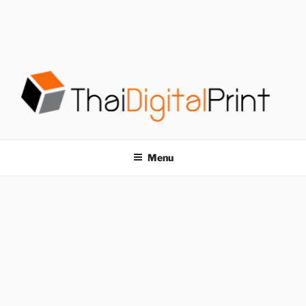
S
k
i
p
t
o
c
o
โรงพิมพ์ด่วน
โรงพิมพ์ดิจิตอล รับพิมพ์งานครบวงจร ไม่มีขั้นต่ำ
n
t
THAIDIGITALPRINT
Menu
e
n
t