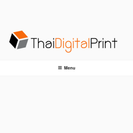
S
k
i
p
t
o
c
o
โรงพิมพ์ด่วน THAIDIGITALPRINT
โรงพิมพ์ดิจิตอล รับพิมพ์งานครบวงจร ไม่มีขั้นต่ำ
n
t
Menu
e
n
t