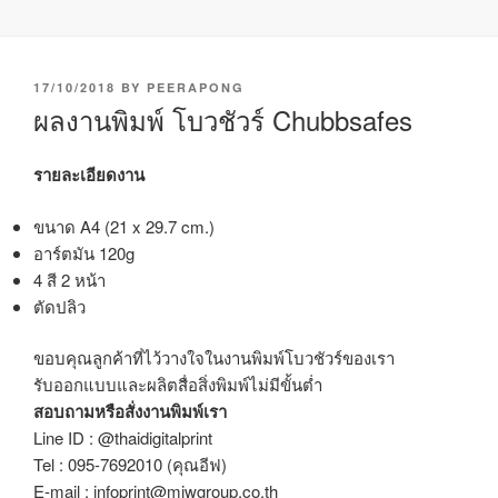
P
17/10/2018
BY
PEERAPONG
O
ผลงานพิมพ์ โบวชัวร์ Chubbsafes
S
T
E
รายละเอียดงาน
D
O
ขนาด A4 (21 x 29.7 cm.)
N
อาร์ตมัน 120g
4 สี 2 หน้า
ตัดปลิว
ขอบคุณลูกค้าที่ไว้วางใจในงานพิมพ์โบวชัวร์ของเรา
รับออกแบบและผลิตสื่อสิ่งพิมพ์ไม่มีขั้นต่ำ
สอบถามหรือสั่งงานพิมพ์เรา
Line ID : @thaidigitalprint
Tel : 095-7692010 (คุณอีฟ)
E-mail : infoprint@miwgroup.co.th