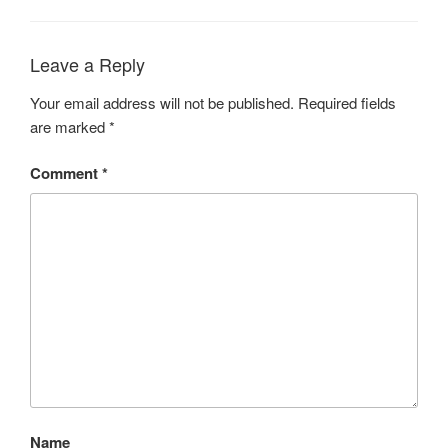
G
S
O
R
Leave a Reply
I
E
S
Your email address will not be published.
Required fields
are marked
*
Comment
*
Name