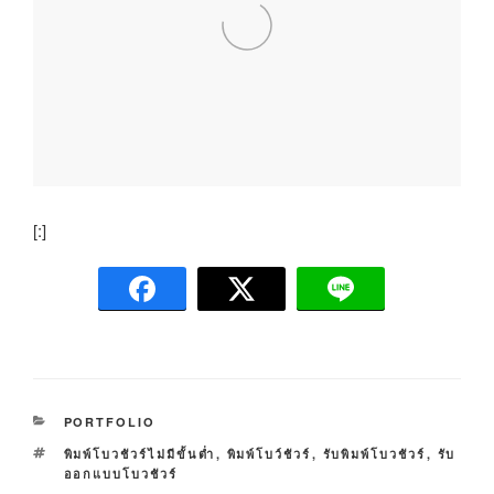
[:]
C
PORTFOLIO
A
T
พิมพ์โบวชัวร์ไม่มีขั้นต่ำ
,
พิมพ์โบว์ชัวร์
,
รับพิมพ์โบวชัวร์
,
รับ
T
A
ออกแบบโบวชัวร์
E
G