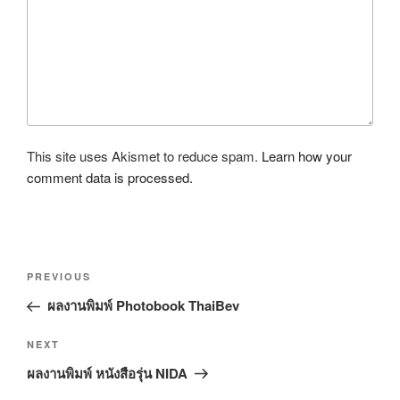
This site uses Akismet to reduce spam.
Learn how your
comment data is processed.
P
P
PREVIOUS
o
r
ผลงานพิมพ์ Photobook ThaiBev
s
e
t
v
N
NEXT
n
i
e
ผลงานพิมพ์ หนังสือรุ่น NIDA
o
a
x