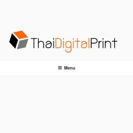
S
k
i
p
t
o
c
o
โรงพิมพ์ด่วน THAIDIGITALPRINT
โรงพิมพ์ดิจิตอล รับพิมพ์งานครบวงจร ไม่มีขั้นต่ำ
n
t
Menu
e
n
t