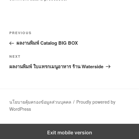
P
P
PREVIOUS
o
r
ผลงานพิมพ์ Catalog BIG BOX
s
e
t
v
N
NEXT
n
i
e
ผลงานพิมพ์ ใบแทรกเมนูอาหาร ร้าน Waterside
o
a
x
u
t
v
s
P
i
P
o
g
o
s
นโยบายคุ้มครองข้อมูลส่วนบุคคล
Proudly powered by
a
s
t
WordPress
t
t
i
o
Exit mobile version