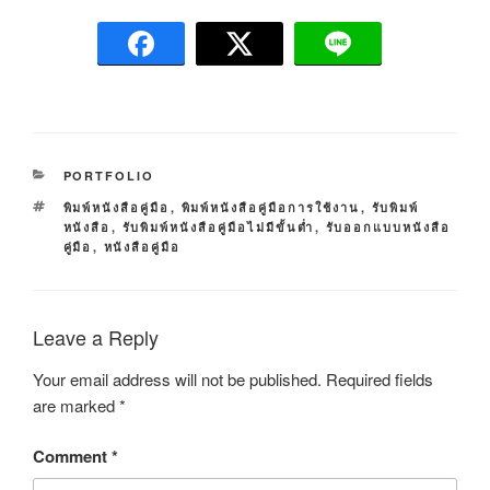
C
PORTFOLIO
A
T
พิมพ์หนังสือคู่มือ
,
พิมพ์หนังสือคู่มือการใช้งาน
,
รับพิมพ์
T
A
หนังสือ
,
รับพิมพ์หนังสือคู่มือไม่มีขั้นต่ำ
,
รับออกแบบหนังสือ
E
G
คู่มือ
,
หนังสือคู่มือ
G
S
O
R
I
Leave a Reply
E
S
Your email address will not be published.
Required fields
are marked
*
Comment
*