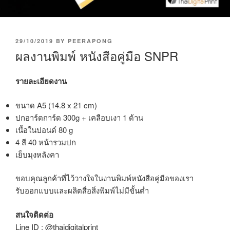
P
29/10/2019
BY
PEERAPONG
O
ผลงานพิมพ์ หนังสือคู่มือ SNPR
S
T
E
รายละเอียดงาน
D
O
ขนาด A5 (14.8 x 21 cm)
N
ปกอาร์ตการ์ด 300g + เคลือบเงา 1 ด้าน
เนื้อในปอนด์ 80 g
4 สี 40 หน้ารวมปก
เย็บมุงหลังคา
ขอบคุณลูกค้าที่ไว้วางใจในงานพิมพ์หนังสือคู่มือของเรา
รับออกแบบและผลิตสื่อสิ่งพิมพ์ไม่มีขั้นต่ำ
สนใจติดต่อ
Line ID : @thaidigitalprint