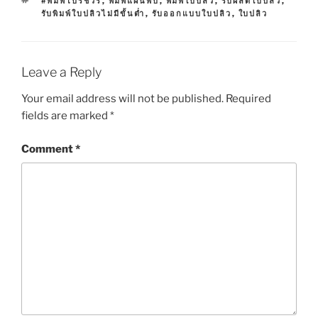
#พิมพ์โบรชัวร์
,
พิมพ์แผ่นพับ
,
พิมพ์ใบปลิว
,
รับผลิตใบปลิว
,
T
A
รับพิมพ์ใบปลิวไม่มีขั้นต่ำ
,
รับออกแบบใบปลิว
,
ใบปลิว
E
G
G
S
O
R
I
Leave a Reply
E
S
Your email address will not be published.
Required
fields are marked
*
Comment
*