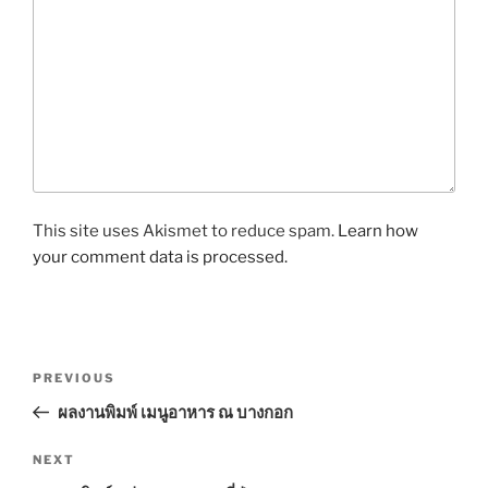
This site uses Akismet to reduce spam.
Learn how
your comment data is processed.
P
P
PREVIOUS
o
r
ผลงานพิมพ์ เมนูอาหาร ณ บางกอก
s
e
t
v
N
NEXT
n
i