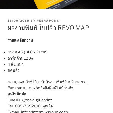
P
16/09/2019
BY
PEERAPONG
O
ผลงานพิมพ์ ใบปลิว REVO MAP
S
T
E
รายละเอียดงาน
D
O
ขนาด A5 (14.8 x 21 cm)
N
อาร์ตด้าน 120g
4 สี 1 หน้า
ตัดปลิว
ขอบคุณลูกค้าที่ไว้วางใจในงานพิมพ์ใบปลิวของเรา
รับออกแบบและผลิตสื่อสิ่งพิมพ์ไม่มีขั้นต่ำ
สนใจติดต่อ
Line ID : @thaidigitlaprint
Tel : 095-7692010 (คุณอีฟ)
E-mail : infoprint@miwgroup.co.th