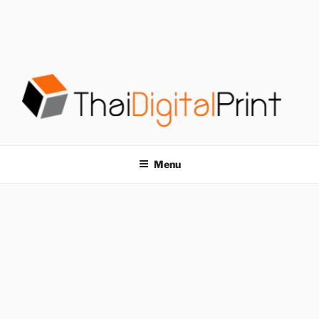
S
k
i
p
t
o
c
o
โรงพิมพ์ด่วน
โรงพิมพ์ดิจิตอล รับพิมพ์งานครบวงจร ไม่มีขั้นต่ำ
n
t
THAIDIGITALPRINT
Menu
e
n
t