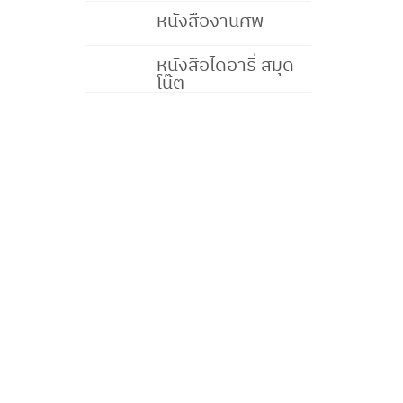
หนังสืองานศพ
หนังสือไดอารี่ สมุด
โน๊ต