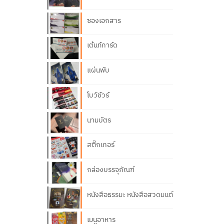
ซองเอกสาร
เต้นท์การ์ด
แผ่นพับ
โบว์ชัวร์
นามบัตร
สติ๊กเกอร์
กล่องบรรจุภัณฑ์
หนังสือธรรมะ หนังสือสวดมนต์
เมนูอาหาร