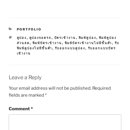
C
PORTFOLIO
A
T
คูปอง
,
คูปองจอดรถ
,
บัตรเข้างาน
,
พิมพ์คูปอง
,
พิมพ์คูปอง
T
A
ส่วนลด
,
พิมพ์บัตรเข้างาน
,
พิมพ์บัตรเข้างานไม่มีขั้นต่ำ
,
รับ
E
G
พิมพ์คูปองไม่มีขั้นต่ำ
,
รับออกแบบคูปอง
,
รับออกแบบบัตร
G
S
เข้างาน
O
R
I
E
S
Leave a Reply
Your email address will not be published.
Required
fields are marked
*
Comment
*