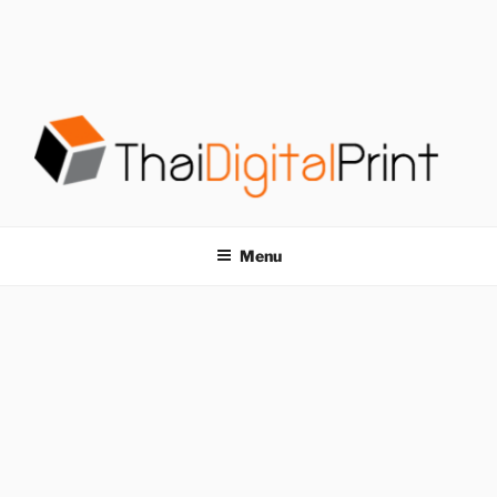
S
k
i
p
t
o
c
o
โรงพิมพ์ด่วน
โรงพิมพ์ดิจิตอล รับพิมพ์งานครบวงจร ไม่มีขั้นต่ำ
n
t
THAIDIGITALPRINT
Menu
e
n
t