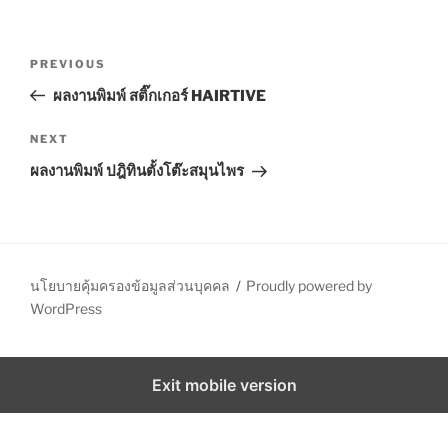
P
P
PREVIOUS
o
r
ผลงานพิมพ์ สติ๊กเกอร์ HAIRTIVE
s
e
t
v
N
NEXT
n
i
e
ผลงานพิมพ์ ปฎิทินตั้งโต๊ะสมุนไพร
o
x
a
u
t
v
s
P
i
P
o
g
o
s
นโยบายคุ้มครองข้อมูลส่วนบุคคล
Proudly powered by
a
s
t
WordPress
t
t
i
Exit mobile version
o
n