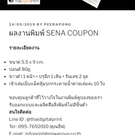
P
24/05/2019
BY
PEERAPONG
O
ผลงานพิมพ์ SENA COUPON
S
T
E
รายละเอียดงาน
D
O
ขนาด 5.5 x 9 cm.
N
ปอนด์ 80g
ขาวดำ 1 หน้า + ปรุฉีก 1 เส้น + รันเลข 2 จุด
เข้าเล่มเย็บแม็คหุ้มปกกระดาษน้ำตาลเล่มละ 10 ใบ
ขอบคุณลูกค้าที่ไว้วางใจในงานพิมพ์คูปองของเรา
รับออกแบบและผลิตสื่อสิ่งพิมพ์ไม่มีขั้นต่ำ
สนใจติดต่อ
Line ID : @thaidigitalprint
Tel : 095-7692010 (คุณอีฟ)
E-mail : infoprint@miwgroup.co.th