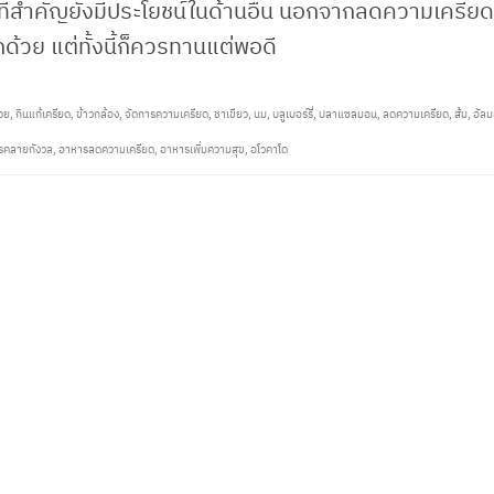
ที่สำคัญยังมีประโยชน์ในด้านอื่น นอกจากลดความเครีย
กด้วย แต่ทั้งนี้ก็ควรทานแต่พอดี
วย
,
กินแก้เครียด
,
ข้าวกล้อง
,
จัดการความเครียด
,
ชาเขียว
,
นม
,
บลูเบอร์รี่
,
ปลาแซลมอน
,
ลดความเครียด
,
ส้ม
,
อัลม
รคลายกังวล
,
อาหารลดความเครียด
,
อาหารเพิ่มความสุข
,
อโวคาโด