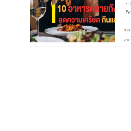
ๆ 
อี
กล้
อาหา