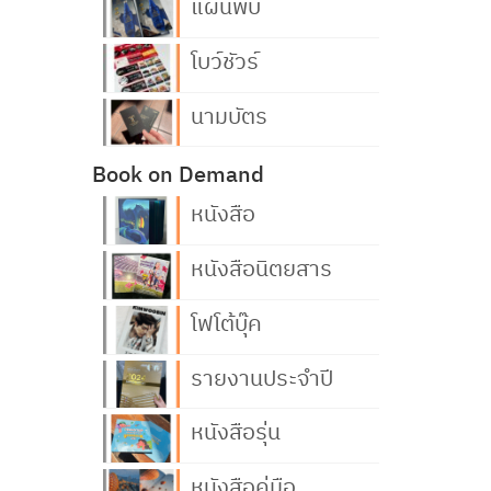
แผ่นพับ
โบว์ชัวร์
นามบัตร
Book on Demand
หนังสือ
หนังสือนิตยสาร
โฟโต้บุ๊ค
รายงานประจำปี
หนังสือรุ่น
หนังสือคู่มือ