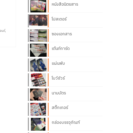
ด
หนังสือนิตยสาร
โปสเตอร์
อนด์
,
ซองเอกสาร
เต้นท์การ์ด
แผ่นพับ
โบว์ชัวร์
นามบัตร
สติ๊กเกอร์
กล่องบรรจุภัณฑ์