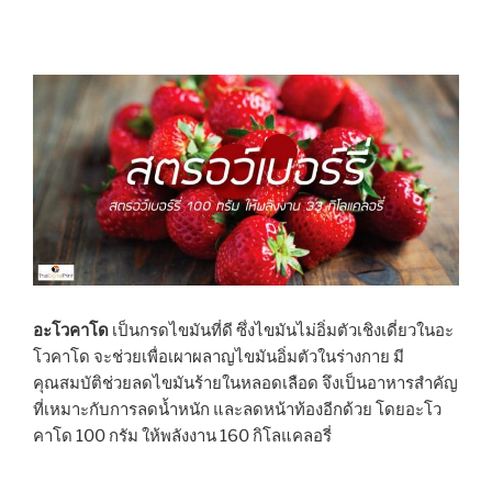
อะโวคาโด
เป็นกรดไขมันที่ดี ซึ่งไขมันไม่อิ่มตัวเชิงเดี่ยวในอะ
โวคาโด จะช่วยเพื่อเผาผลาญไขมันอิ่มตัวในร่างกาย มี
คุณสมบัติช่วยลดไขมันร้ายในหลอดเลือด จึงเป็นอาหารสำคัญ
ที่เหมาะกับการลดน้ำหนัก และลดหน้าท้องอีกด้วย โดยอะโว
คาโด 100 กรัม ให้พลังงาน 160 กิโลแคลอรี่