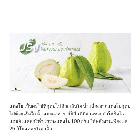
แตงโม
เป็นผลไม้ที่อุดมไปด้วยเส้นใย น้ำ เนื่องจากแตงโมอุดม
ไปด้วยเส้นใย น้ำ และแอล-อาร์จินีนที่มีส่วนช่วยทำให้อิ่มไว
แถมยังแคลอรี่ต่ำ เพราะแตงโม 100 กรัม ให้พลังงานเพียงแค่
25 กิโลแคลอรี่เท่านั้น