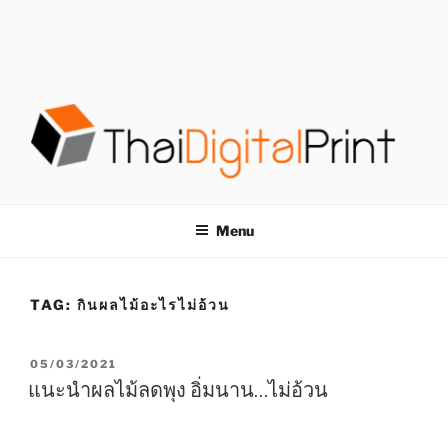
S
k
i
p
t
o
c
o
โรงพิมพ์ด่วน
โรงพิมพ์ดิจิตอล รับพิมพ์งานครบวงจร ไม่มีขั้นต่ำ
n
t
THAIDIGITALPRINT
Menu
e
n
t
TAG:
กินผลไม้อะไรไม่อ้วน
P
05/03/2021
O
แนะนำผลไม้ลดพุง อิ่มนาน…ไม่อ้วน
S
T
E