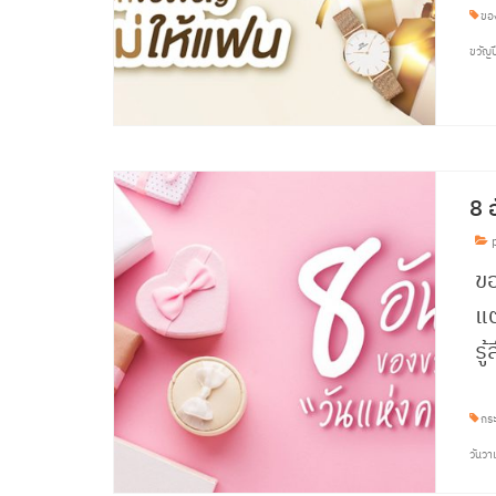
ของ
ขวัญป
8 
p
ขอ
แต
รู
กระ
วันวา