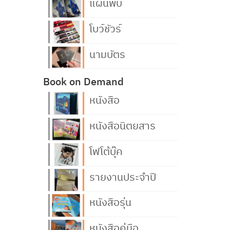
แผ่นพับ
โบว์ชัวร์
นามบัตร
Book on Demand
หนังสือ
หนังสือนิตยสาร
โฟโต้บุ๊ค
รายงานประจำปี
หนังสือรุ่น
หนังสือคู่มือ