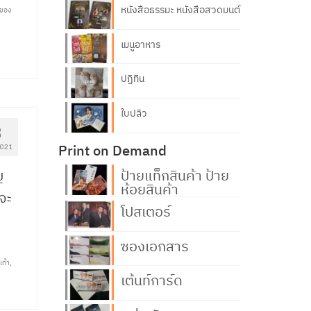
หนังสือธรรมะ หนังสือสวดมนต์
กของ
เมนูอาหาร
ปฏิทิน
ใบปลิว
8
Print on Demand
2021
ญ
ป้ายแท็กสินค้า ป้าย
ห้อยสินค้า
บจะ
โปสเตอร์
ซองเอกสาร
เท้า
,
เต้นท์การ์ด