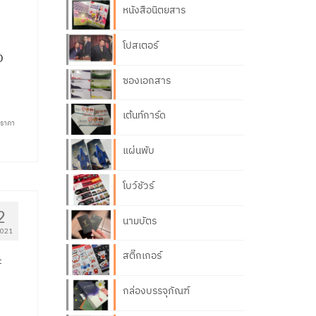
หนังสือนิตยสาร
โปสเตอร์
อ
ซองเอกสาร
เต้นท์การ์ด
วราคา
แผ่นพับ
โบว์ชัวร์
2
นามบัตร
2021
สติ๊กเกอร์
ะ
กล่องบรรจุภัณฑ์