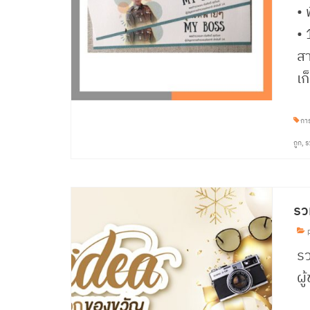
• 
• 
สา
เก
การ
ถูก
,
ร
รว
p
รว
ผู