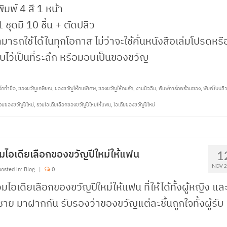
พิมพ์ 4 สี 1 หน้า
1 ชุดมี 10 ชิ้น + ตัดปลิว
มารถใช้ได้ในทุกโอกาส ไม่ว่าจะใช้คั่นหนังสือเล่มโปรดหรื
็บไว้เป็นที่ระลึก หรือมอบเป็นของขวัญ
์ดทำมือ
,
ของขวัญเกษียณ
,
ของขวัญให้คนพิเศษ
,
ของขวัญให้คนรัก
,
งานปัจฉิม
,
พิมพ์การ์ดพร้อมซอง
,
พิมพ์ใบปลิ
วมของขวัญปีใหม่
,
รวมไอเดียเลือกของขวัญปีใหม่ให้แฟน
,
ไอเดียของขวัญปีใหม่
มไอเดียเลือกของขวัญปีใหม่ให้แฟน
1
NOV 
osted in:
Blog
|
0
มไอเดียเลือกของขวัญปีใหม่ให้แฟน ที่ให้ได้ทั้งผู้หญิง แล
้ชาย มาฝากกัน รับรองว่าของขวัญแต่ละชิ้นถูกใจทั้งผู้รับ