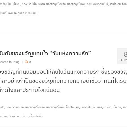
ขวัญปีใหม่ให้แฟน
,
ของขวัญให้คนพิเศษ
,
ของขวัญให้คนรัก
,
ของขวัญให้แฟน
,
รวมของขวัญปีใหม่
,
รวมไอเดียเลือ
ีใหม่ให้แฟน
,
ไอเดียของขวัญปีใหม่
อันดับของขวัญแทนใจ “วันแห่งความรัก”
FEB 
osted in:
Blog
|
0
งขวัญที่คนนิยมมอบให้กันในวันแห่งความรัก ซึ่งของขวั
่ละอย่างก็เป็นของขวัญที่มีความหมายดีเชื่อว่าคนที่ได้รั
้สึกดีใจและประทับใจแน่นอน
เป๋า
,
ของขวัญแทนใจ
,
ของขวัญให้คนรัก
,
ของขวัญให้แฟน
,
ช็อกโกแลต
,
ช่อดอกไม้
,
ดินเนอร์
,
นาฬิกา
,
น้ำหอม
,
รอง
เลนไทน์
,
วันแห่งความรัก
,
เครื่องประดับ