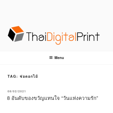
S
k
i
p
t
o
c
o
โรงพิมพ์ด่วน THAIDIGITALPRINT
โรงพิมพ์ดิจิตอล รับพิมพ์งานครบวงจร ไม่มีขั้นต่ำ
n
t
Menu
e
n
t
TAG:
ช่อดอกไม้
P
08/02/2021
O
8 อันดับของขวัญแทนใจ “วันแห่งความรัก”
S
T
E