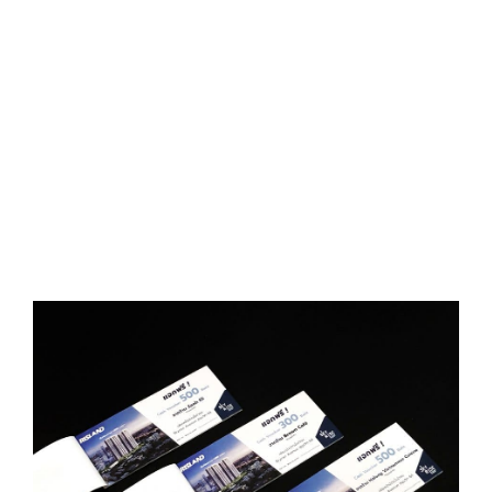
D
O
N