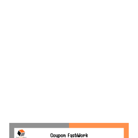
E
D
O
N