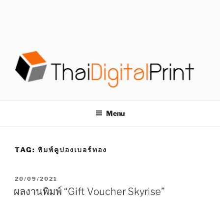
S
k
i
p
t
o
c
o
โรงพิมพ์ด่วน
โรงพิมพ์ดิจิตอล รับพิมพ์งานครบวงจร ไม่มีขั้นต่ำ
n
t
THAIDIGITALPRINT
Menu
e
n
t
TAG:
พิมพ์คูปองเบอร์ทอง
P
20/09/2021
O
ผลงานพิมพ์ “Gift Voucher Skyrise”
S
T
E