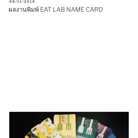
P
08/11/2018
O
ผลงานพิมพ์ EAT LAB NAME CARD
S
T
E
D
O
N