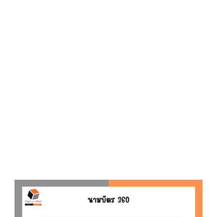
D
O
N