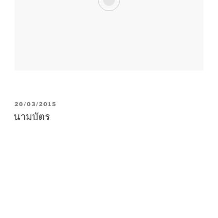
P
20/03/2015
O
นามบัตร
S
T
E
D
O
N