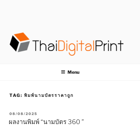
S
k
i
p
t
o
c
o
โรงพิมพ์ด่วน
โรงพิมพ์ดิจิตอล รับพิมพ์งานครบวงจร ไม่มีขั้นต่ำ
n
t
THAIDIGITALPRINT
Menu
e
n
t
TAG:
พิมพ์นามบัตรราคาถูก
P
08/08/2025
O
ผลงานพิมพ์ “นามบัตร 360 ”
S
T
E