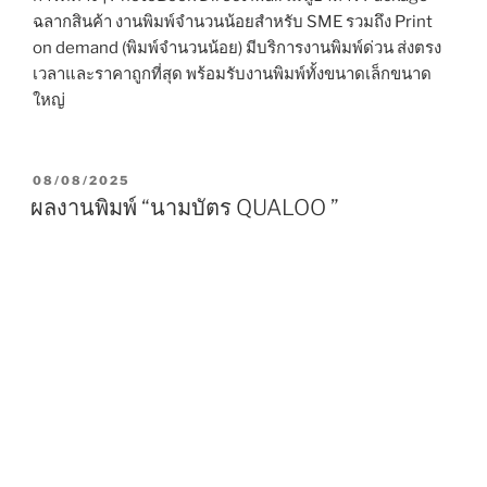
ฉลากสินค้า งานพิมพ์จำนวนน้อยสำหรับ SME รวมถึง Print
on demand (พิมพ์จำนวนน้อย) มีบริการงานพิมพ์ด่วน ส่งตรง
เวลาและราคาถูกที่สุด พร้อมรับงานพิมพ์ทั้งขนาดเล็กขนาด
ใหญ่
P
08/08/2025
O
ผลงานพิมพ์ “นามบัตร QUALOO ”
S
T
E
D
O
N