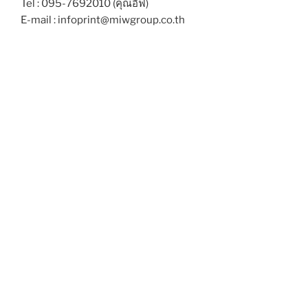
Tel : 095-7692010 (คุณอีฟ)
E-mail : infoprint@miwgroup.co.th