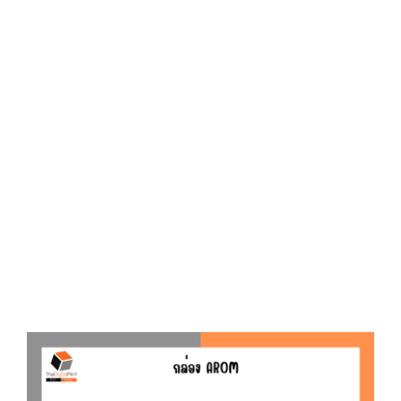
D
O
N