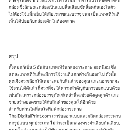
ต่าง ๆ เนื่องจากทรงนี้ใช้กระดาษไม่มาก ทำให้ประหยัดค่าผลิต
กล่อง ซึ่งลักษณะกล่องเป็นแบบลิ้นเสียบขัดล็อคกันเองในตัว
ไม่ต้องใช้แม็กเย็บให้เสียเวลาขณะบรรจุขนม เป็นแพทเทิร์นที่
เห็นได้บ่อยกับกล่องเค้กในท้องตลาด
สรุป
ทั้งหมดก็เป็น 5 อันดับ แพทเทิร์นกล่องกระดาษ ยอดนิยม ซึ่ง
แต่ละแพทเทิร์นก็จะมีการใช้งานที่แตกต่างกันออกไป ดังนั้น
คุณจึงควรเลือกให้เหมาะสมกับสินค้าของคุณ และนอกจากจะ
ใช้งานได้ดีแล้ว ก็ควรที่จะให้ความสำคัญกับการออกแบบด้วย
เช่นกัน เพราะกล่องบรรจุภัณฑ์เหล่านี้จะช่วยดึงดูดลูกค้า และ
ช่วยสร้างยอดขายให้กับสินค้าของคุณได้อีกด้วย
สำหรับท่านใดที่สนใจพิมพ์กล่องกระดาษ
ThaiDigitalPrint.com เรารับออกแบบและผลิตกล่องกระดาษ
ทุกรูปแบบ ทุกประเภท ไม่ว่าจะเป็นกล่องทรงฝาเสียบก้นเสียบ,
ทรงสไลด์ แบบกล่องไม้ขีด, ทรงฝาครอบ, ทรงถาด ฝาในตัว