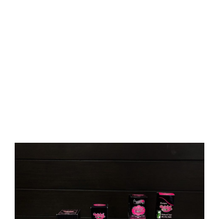
E
D
O
N