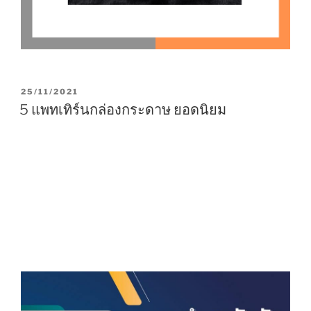
P
25/11/2021
O
5 แพทเทิร์นกล่องกระดาษ ยอดนิยม
S
T
E
D
O
N