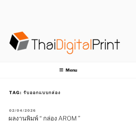
S
k
i
p
t
o
c
o
โรงพิมพ์ด่วน
โรงพิมพ์ดิจิตอล รับพิมพ์งานครบวงจร ไม่มีขั้นต่ำ
n
t
THAIDIGITALPRINT
Menu
e
n
t
TAG:
รับออกแบบกล่อง
P
02/04/2026
O
ผลงานพิมพ์ “ กล่อง AROM ”
S
T
E