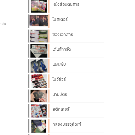
หนังสือนิตยสาร
โปสเตอร์
้าเล่ม
ซองเอกสาร
เต้นท์การ์ด
แผ่นพับ
โบว์ชัวร์
นามบัตร
สติ๊กเกอร์
กล่องบรรจุภัณฑ์