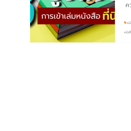
ค
หนั
หนังส