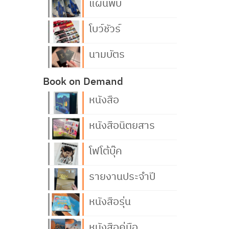
แผ่นพับ
โบว์ชัวร์
นามบัตร
Book on Demand
หนังสือ
หนังสือนิตยสาร
โฟโต้บุ๊ค
รายงานประจำปี
หนังสือรุ่น
หนังสือคู่มือ