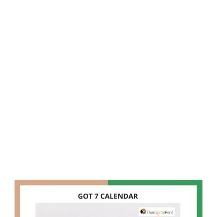
D
O
N