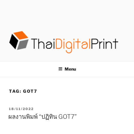
S
k
i
p
t
o
c
o
โรงพิมพ์ด่วน
โรงพิมพ์ดิจิตอล รับพิมพ์งานครบวงจร ไม่มีขั้นต่ำ
n
t
THAIDIGITALPRINT
Menu
e
n
t
TAG:
GOT7
P
18/11/2022
O
ผลงานพิมพ์ “ปฏิทิน GOT7”
S
T
E