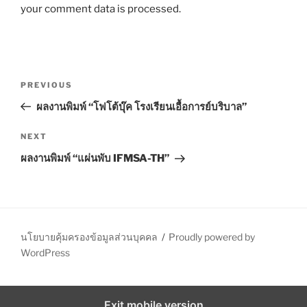
your comment data is processed.
P
P
PREVIOUS
o
r
ผลงานพิมพ์ “โฟโต้บุ๊ค โรงเรียนเอื้อการย์บริบาล”
s
e
t
v
N
NEXT
n
i
e
ผลงานพิมพ์ “แผ่นพับ IFMSA-TH”
o
x
a
u
t
v
s
P
i
P
o
g
o
s
นโยบายคุ้มครองข้อมูลส่วนบุคคล
Proudly powered by
a
s
t
WordPress
t
t
i
Exit mobile version