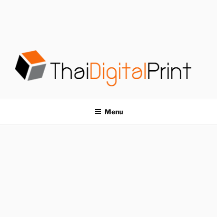
S
k
i
p
t
o
c
o
โรงพิมพ์ด่วน
โรงพิมพ์ดิจิตอล รับพิมพ์งานครบวงจร ไม่มีขั้นต่ำ
n
t
THAIDIGITALPRINT
Menu
e
n
t