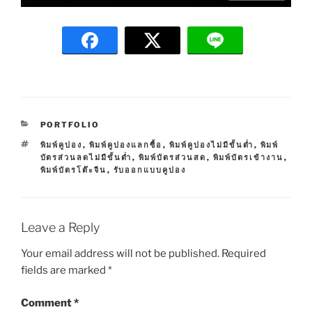
C
PORTFOLIO
A
T
พิมพ์คูปอง
,
พิมพ์คูปองแลกซื้อ
,
พิมพ์คูปองไม่มีขั้นต่ำ
,
พิมพ์
T
A
บัตรส่วนลดไม่มีขั้นต่ำ
,
พิมพ์บัตรส่วนสด
,
พิมพ์บัตรเข้างาน
,
E
G
พิมพ์บัตรโต๊ะจีน
,
รับออกแบบคูปอง
G
S
O
R
I
E
Leave a Reply
S
Your email address will not be published.
Required
fields are marked
*
Comment
*