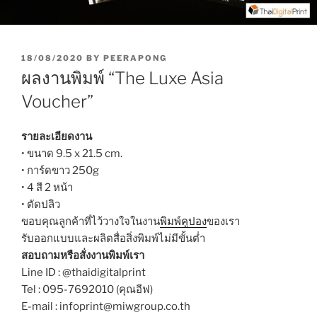
P
18/08/2020
BY
PEERAPONG
O
ผลงานพิมพ์ “The Luxe Asia
S
T
Voucher”
E
D
O
รายละเอียดงาน
N
• ขนาด 9.5 x 21.5 cm.
• การ์ดขาว 250g
• 4 สี 2 หน้า
• ตัดปลิว
ขอบคุณลูกค้าที่ไว้วางใจในงาน
พิมพ์คูปอง
ของเรา
รับออกแบบและผลิตสื่อสิ่งพิมพ์ไม่มีขั้นต่ำ
สอบถามหรือสั่งงานพิมพ์เรา
Line ID : @thaidigitalprint
Tel : 095-7692010 (คุณอีฟ)
E-mail : infoprint@miwgroup.co.th