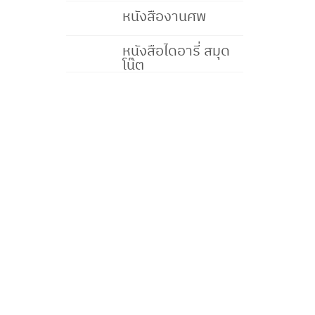
หนังสืองานศพ
หนังสือไดอารี่ สมุด
โน๊ต