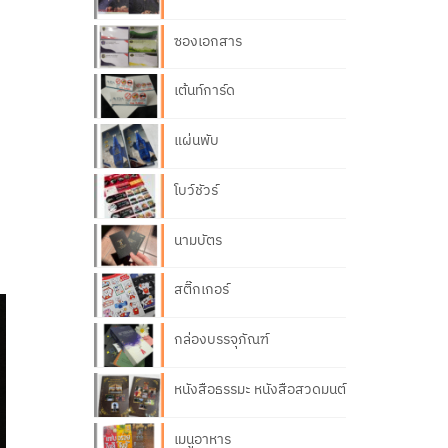
ซองเอกสาร
เต้นท์การ์ด
แผ่นพับ
โบว์ชัวร์
นามบัตร
สติ๊กเกอร์
กล่องบรรจุภัณฑ์
หนังสือธรรมะ หนังสือสวดมนต์
เมนูอาหาร